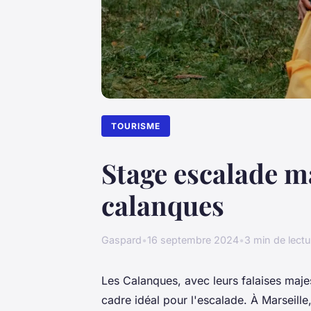
TOURISME
Stage escalade m
calanques
Gaspard
•
16 septembre 2024
•
3 min de lectu
Les Calanques, avec leurs falaises maje
cadre idéal pour l'escalade. À Marseille