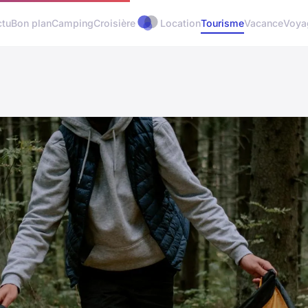
ctu
Bon plan
Camping
Croisière
Location
Tourisme
Vacance
Voya