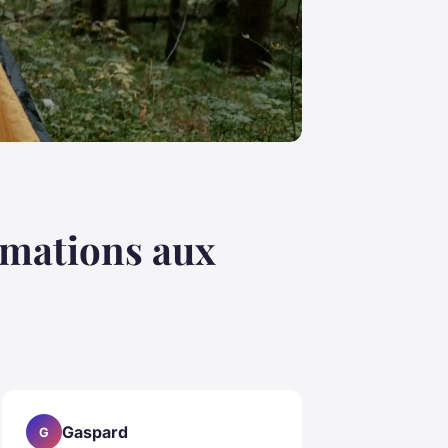
ormations aux
Gaspard
G