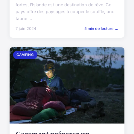
fortes, l'Islande est une destination de rêve. Ce
pays offre des paysages à couper le souffle, une
faune ...
7 juin 2024
5 min de lecture →
CAMPING