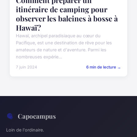
Comment préparer un
itinéraire de camping pour
observer les baleines à bosse à
Hawaï?
Hawaï, archipel paradisiaque au cœur du
Pacifique, est une destination de rêve pour les
amateurs de nature et d'aventure. Parmi les
nombreuses expérie...
7 juin 2024
6 min de lecture →
Capocampus
Loin de l'ordinaire.