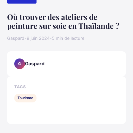
Où trouver des ateliers de
peinture sur soie en Thaïlande ?
Gaspard
•
9 juin 2024
•
5 min de lecture
Gaspard
G
TAGS
Tourisme